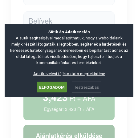
Belívek
Belívek száma (4 többszöröse):
Sütik és Adatkezelés
A sütik segítségével megállapíthatjuk, hogy a weboldalaink
melyik részét látogatták a legtöbben, segítenek a hirdetések és
keresések hatékonyságának mérésében és bepillantást adnak az
oldal látogatóinak viselkedésébe, hogy fejleszteni tudjuk a
kommunikációnkat és termékeinket.
Adatkezelési tájékoztató megtekintése
ELFOGADOM
Testreszabás
3,423
Ft + ÁFA
Egységár: 3,423 Ft + ÁFA
Ajánlatkérés elküldése