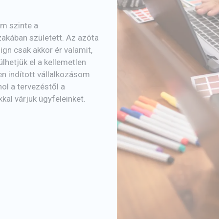
em szinte a
akában született. Az azóta
ign csak akkor ér valamit,
lhetjük el a kellemetlen
n indított vállalkozásom
hol a tervezéstől a
al várjuk ügyfeleinket.