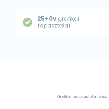
25+ év
grafikai
tapasztalat
Grafikai tervezéstől a telje