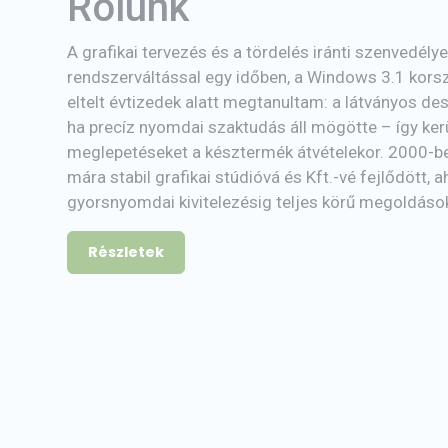
Rólunk
A grafikai tervezés és a tördelés iránti szenvedély
rendszerváltással egy időben, a Windows 3.1 korsz
eltelt évtizedek alatt megtanultam: a látványos des
ha precíz nyomdai szaktudás áll mögötte – így kerü
meglepetéseket a késztermék átvételekor. 2000-be
mára stabil grafikai stúdióvá és Kft.-vé fejlődött, a
gyorsnyomdai kivitelezésig teljes körű megoldásokk
Részletek