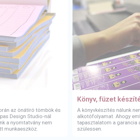
Könyv, füzet készít
orán az önátíró tömbök és
A könyvkészítés nálunk n
pas Design Studio-nál
alkotófolyamat. Ahogy emlí
lunk a nyomtatvány nem
tapasztalatom a garancia a
ett munkaeszköz.
szülessen.