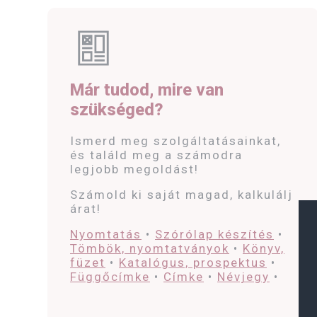
Már tudod, mire van
szükséged?
Ismerd meg szolgáltatásainkat,
és találd meg a számodra
legjobb megoldást!
Számold ki saját magad, kalkulálj
árat!
Nyomtatás
•
Szórólap készítés
•
Tömbök, nyomtatványok
•
Könyv,
füzet
•
Katalógus, prospektus
•
Függőcímke
•
Címke
•
Névjegy
•