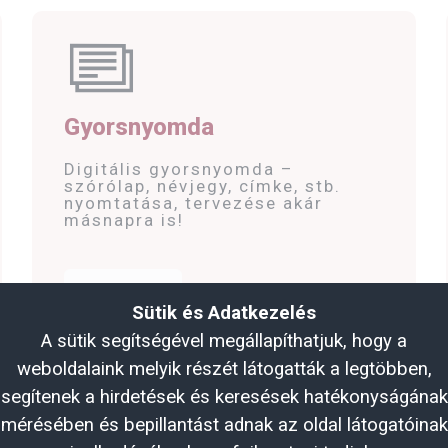
Gyorsnyomda
Digitális gyorsnyomda –
szórólap, névjegy, címke, stb.
nyomtatása, tervezése akár
másnapra is!
Részletek
Sütik és Adatkezelés
A sütik segítségével megállapíthatjuk, hogy a
weboldalaink melyik részét látogatták a legtöbben,
segítenek a hirdetések és keresések hatékonyságának
mérésében és bepillantást adnak az oldal látogatóinak