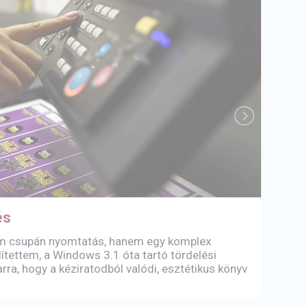
és
Szó
em csupán nyomtatás, hanem egy komplex
A sz
tettem, a Windows 3.1 óta tartó tördelési
és r
rra, hogy a kéziratodból valódi, esztétikus könyv
a Ta
kérh