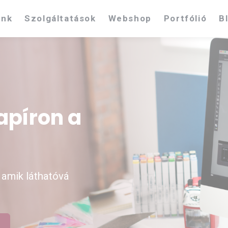
unk
Szolgáltatások
Webshop
Portfólió
B
apíron a
 amik láthatóvá