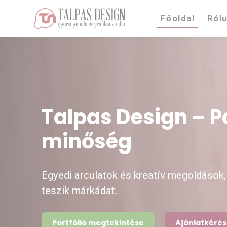
Főoldal
Ról
Talpas Design – P
minőség
Egyedi arculatok és kreatív megoldások,
teszik márkádat.
Portfólió megtekintése
Ajánlatkérés