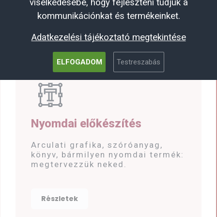
viselkedésébe, hogy fejleszteni tudjuk a
kommunikációnkat és termékeinket.
Adatkezelési tájékoztató megtekintése
ELFOGADOM
Testreszabás
Nyomdai előkészítés
Arculati grafika, szóróanyag,
könyv, bármilyen nyomdai termék:
megtervezzük neked.
Részletek