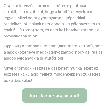
Grafikai tervezés során milliméterre pontosan
kialakítjuk a rovatokat, hogy a kitöltés kényelmes
legyen. Mivel saját gyorsnyomdai gépparkkal
rendelkezünk, nálunk nem gond a kis példányszám (pl.
csak 5-10 tömb) sem, és nem kell heteket várnod az
alvállalkozók miatt.
Tipp:
Kérj a tömbhöz írólapot (kihajtható kartont), amit
a lapok közé téve megakadályozhatod, hogy az írás az
alsóbb példányokra is átütődjön!
Mivel a tömbök készítése összetett munka, ezért az
előzetes kalkuláció mellett mindenképpen szükséges
egy átbeszélés!
Igen, kérnék árajánlatot!