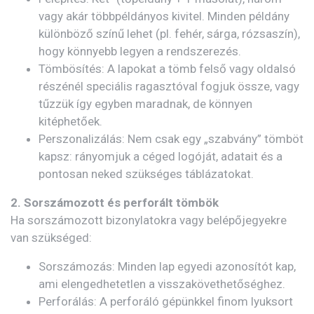
vagy akár többpéldányos kivitel. Minden példány
különböző színű lehet (pl. fehér, sárga, rózsaszín),
hogy könnyebb legyen a rendszerezés.
Tömbösítés: A lapokat a tömb felső vagy oldalsó
részénél speciális ragasztóval fogjuk össze, vagy
tűzzük így egyben maradnak, de könnyen
kitéphetőek.
Perszonalizálás: Nem csak egy „szabvány” tömböt
kapsz: rányomjuk a céged logóját, adatait és a
pontosan neked szükséges táblázatokat.
2. Sorszámozott és perforált tömbök
Ha sorszámozott bizonylatokra vagy belépőjegyekre
van szükséged:
Sorszámozás: Minden lap egyedi azonosítót kap,
ami elengedhetetlen a visszakövethetőséghez.
Perforálás: A perforáló gépünkkel finom lyuksort