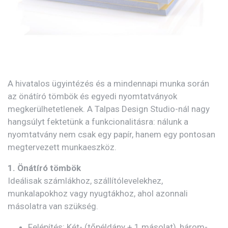
A hivatalos ügyintézés és a mindennapi munka során
az önátíró tömbök és egyedi nyomtatványok
megkerülhetetlenek. A Talpas Design Studio-nál nagy
hangsúlyt fektetünk a funkcionalitásra: nálunk a
nyomtatvány nem csak egy papír, hanem egy pontosan
megtervezett munkaeszköz.
1. Önátíró tömbök
Ideálisak számlákhoz, szállítólevelekhez,
munkalapokhoz vagy nyugtákhoz, ahol azonnali
másolatra van szükség.
Felépítés: Két- (tőpéldány + 1 másolat), három-