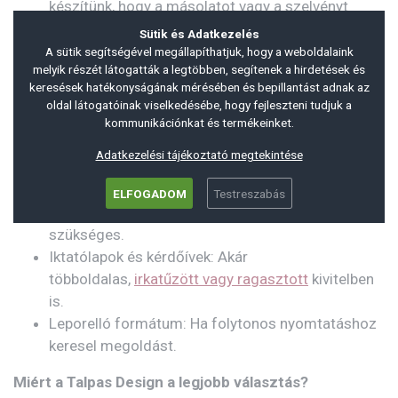
készítünk, hogy a másolatot vagy a szelvényt
esztétikusan, szakadás nélkül tudd átadni az
Sütik és Adatkezelés
ügyfélnek, miközben a tőpéldány fixen a tömbben
A sütik segítségével megállapíthatjuk, hogy a weboldalaink
melyik részét látogatták a legtöbben, segítenek a hirdetések és
marad.
keresések hatékonyságának mérésében és bepillantást adnak az
oldal látogatóinak viselkedésébe, hogy fejleszteni tudjuk a
3. Egyedi nyomtatványok
kommunikációnkat és termékeinket.
Sok vállalkozásnál a gyári nyomtatványok nem fedik le
a valós igényeket.
Adatkezelési tájékoztató megtekintése
Egyedi munkalapok: Szervizeknek,
ELFOGADOM
Testreszabás
karbantartóknak, ahol speciális adatok rögzítése
szükséges.
Iktatólapok és kérdőívek: Akár
többoldalas,
irkatűzött vagy ragasztott
kivitelben
is.
Leporelló formátum: Ha folytonos nyomtatáshoz
keresel megoldást.
Miért a Talpas Design a legjobb választás?