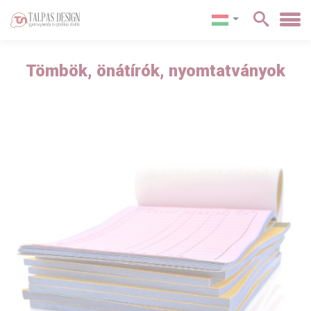
Tömbök, önátírók, nyomtatványok